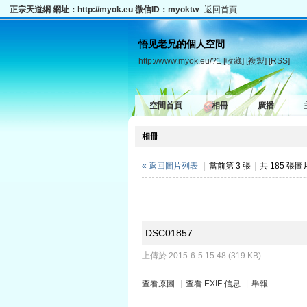
正宗天道網 網址：http://myok.eu 微信ID：myoktw
返回首頁
悟见老兄的個人空間
http://www.myok.eu/?1
[收藏]
[複製]
[RSS]
空間首頁
相冊
廣播
相冊
« 返回圖片列表
|
當前第 3 張
|
共 185 張
DSC01857
上傳於 2015-6-5 15:48 (319 KB)
查看原圖
|
查看 EXIF 信息
|
舉報