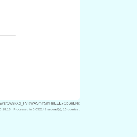
7kFXPFawzrQw9kXd_FVRWASmY5mHnEEE7CbSnLNc
6 18:10
, Processed in 0.052148 second(s), 15 queries .