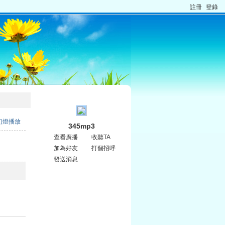
註冊
登錄
幻燈播放
345mp3
查看廣播
收聽TA
加為好友
打個招呼
發送消息