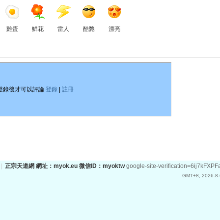
雞蛋
鮮花
雷人
酷斃
漂亮
登錄後才可以評論
登錄
|
註冊
|
正宗天道網 網址：myok.eu 微信ID：myoktw
google-site-verification=6ij
GMT+8, 2026-8-