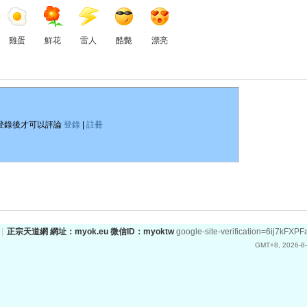
雞蛋
鮮花
雷人
酷斃
漂亮
登錄後才可以評論
登錄
|
註冊
|
正宗天道網 網址：myok.eu 微信ID：myoktw
google-site-verification=6ij
GMT+8, 2026-8-