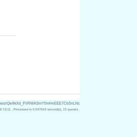
7kFXPFawzrQw9kXd_FVRWASmY5mHnEEE7CbSnLNc
8 13:11
, Processed in 0.047624 second(s), 15 queries .