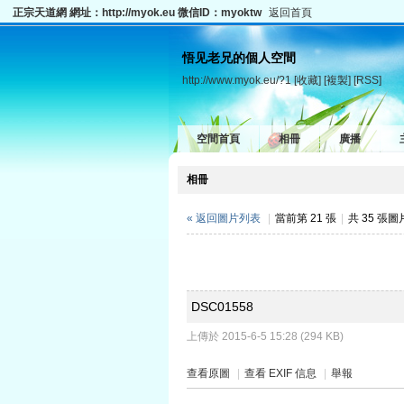
正宗天道網 網址：http://myok.eu 微信ID：myoktw
返回首頁
悟见老兄的個人空間
http://www.myok.eu/?1
[收藏]
[複製]
[RSS]
空間首頁
相冊
廣播
相冊
« 返回圖片列表
|
當前第 21 張
|
共 35 張
DSC01558
上傳於 2015-6-5 15:28 (294 KB)
查看原圖
|
查看 EXIF 信息
|
舉報