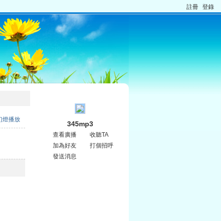
註冊
登錄
幻燈播放
345mp3
查看廣播
收聽TA
加為好友
打個招呼
發送消息