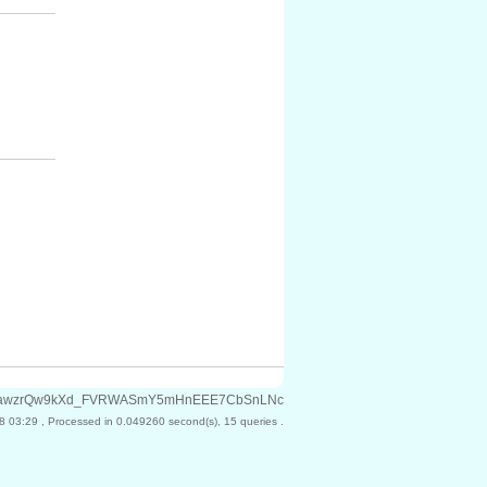
7kFXPFawzrQw9kXd_FVRWASmY5mHnEEE7CbSnLNc
8 03:29
, Processed in 0.049260 second(s), 15 queries .