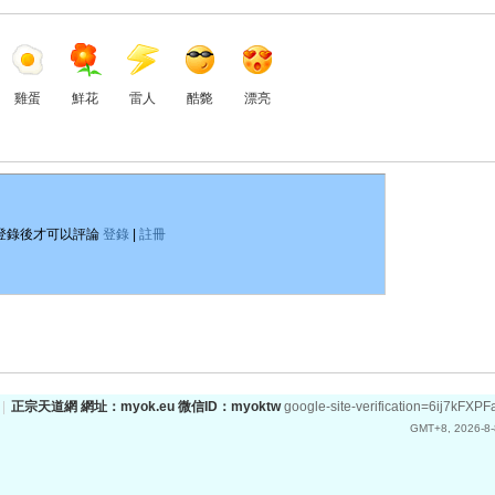
雞蛋
鮮花
雷人
酷斃
漂亮
登錄後才可以評論
登錄
|
註冊
|
正宗天道網 網址：myok.eu 微信ID：myoktw
google-site-verification=6ij
GMT+8, 2026-8-