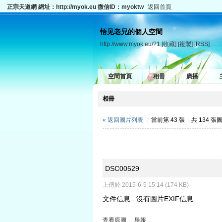
正宗天道網 網址：http://myok.eu 微信ID：myoktw
返回首頁
悟见老兄的個人空間
http://www.myok.eu/?1
[收藏]
[複製]
[RSS]
空間首頁
相冊
廣播
相冊
« 返回圖片列表
|
當前第 43 張
|
共 134 張
DSC00529
上傳於 2015-6-5 15:14 (174 KB)
文件信息 : 沒有圖片EXIF信息
查看原圖
|
舉報