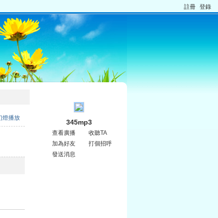
註冊
登錄
幻燈播放
345mp3
查看廣播
收聽TA
加為好友
打個招呼
發送消息