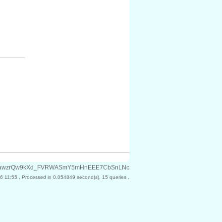
7kFXPFawzrQw9kXd_FVRWASmY5mHnEEE7CbSnLNc
6 11:55
, Processed in 0.054849 second(s), 15 queries .