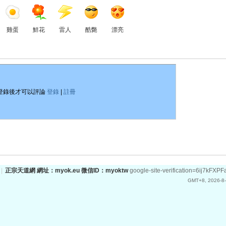
雞蛋
鮮花
雷人
酷斃
漂亮
登錄後才可以評論
登錄
|
註冊
|
正宗天道網 網址：myok.eu 微信ID：myoktw
google-site-verification=6ij
GMT+8, 2026-8-