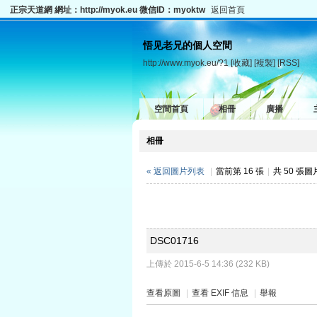
正宗天道網 網址：http://myok.eu 微信ID：myoktw
返回首頁
悟见老兄的個人空間
http://www.myok.eu/?1
[收藏]
[複製]
[RSS]
空間首頁
相冊
廣播
相冊
« 返回圖片列表
|
當前第 16 張
|
共 50 張
DSC01716
上傳於 2015-6-5 14:36 (232 KB)
查看原圖
|
查看 EXIF 信息
|
舉報