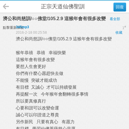
正宗天道仙佛聖訓
回復
濟公和尚慈訓/○○佛堂/105.2.9 這猴年會有很多改變
看全部
345mp3
#
點擊重新加載
1
2016-2-18 00:25:58
收藏
濟公和尚慈訓/○○佛堂/105.2.9 這猴年會有很多改變
猴年恭禧 恭禧 幸福快樂
這猴年會有很多改變
要想人生會更好
你們有什麼心愿趕快去做
不能慢 突破才能成功
有目標 又誠心 才可以持續發展
再提醒一次 今年猴年會翻轉很多事情
所以要真修真行
心要和諧可以改變命運
誠心可以印證道之尊貴
另作新民 只要有真心 有愿力
有目標 學習仙佛菩薩慈心悲愿