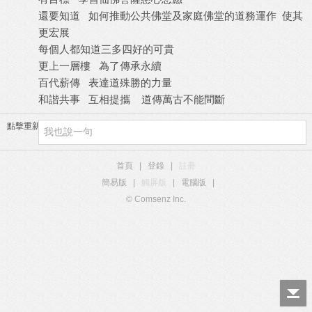
還要知道 如何推動公共佛堂及家庭佛堂的道務運作 使其
更宏展
每個人都知道三多四好的可貴
更上一層樓 為了傳承永續
百代薪傳 表達道殊勝的力量
和諧共事 互相提攜 道傳萬古不能間斷
點擊重新加載
首頁
|
登錄
|
註冊
簡易版
|
觸屏版
|
電腦版
|
© Comsenz Inc.