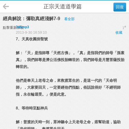
正宗天道道學篇
回復
經典解說：彌勒真經淺解7-9
看全部
345mp3
#
點擊重新加載
1
2013-9-30 16:59:10
收藏
7、天真收圓掛聖號
解：「天」是指師尊「天然古佛」，「真」是指我們的師母「孫素
真」，我們師尊是濟公活佛投胎轉世的，我們師母是月慧菩薩投胎
轉世的。
他們是奉天上老母之命，來救渡眾生的，是這一代的「天命明
師」，大家要回天，一定要經他們指點，俗話說得好「不經明師
指，永在輪迴受。」便是此意。
8、等待時至點神兵
解：普渡的天時一到，眾神聽令上天老母之命，搭幫助道，協助
「這代明師」，救渡眾生回天。