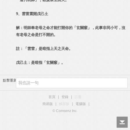
9、雲雷震開戊己土
解：明師奉老母之命才能打開你的「玄關竅」，此事非同小可，沒
有老母之命是打不開的。
註：「雲雷」是暗指上天之天命。
戊己土：是暗指「玄關竅」。
點擊重新加載
首頁
|
登錄
|
註冊
簡易版
|
觸屏版
|
電腦版
|
© Comsenz Inc.