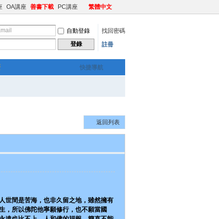
座
OA講座
善書下載
PC講座
繁體中文
自動登錄
找回密碼
登錄
註冊
繁
快捷導航
返回列表
人世間是苦海，也非久留之地，雖然擁有
生，所以佛陀他寧願修行，也不願當國
永遠也比不上，人和佛的福報，簡直不能