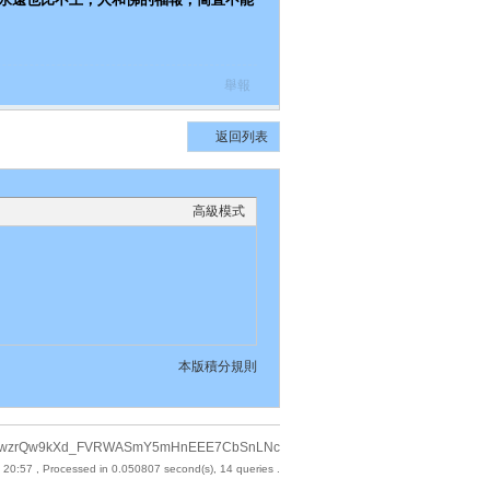
舉報
返回列表
高級模式
本版積分規則
kFXPFawzrQw9kXd_FVRWASmY5mHnEEE7CbSnLNc
 20:57
, Processed in 0.050807 second(s), 14 queries .