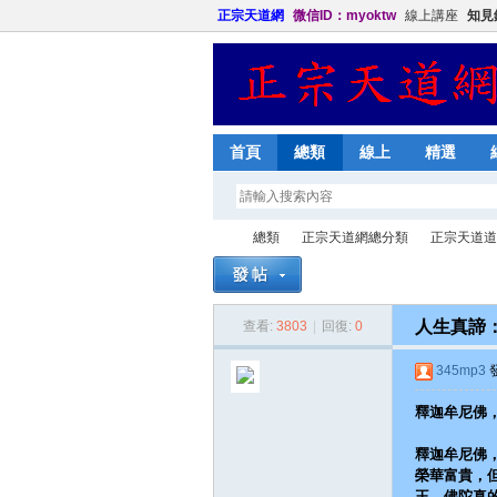
正宗天道網
微信ID：myoktw
線上講座
知見
首頁
總類
線上
精選
總類
正宗天道網總分類
正宗天道道
人生真諦
查看:
3803
|
回復:
0
正
»
›
›
345mp3
發
釋迦牟尼佛
釋迦牟尼佛
榮華富貴，
王，佛陀真