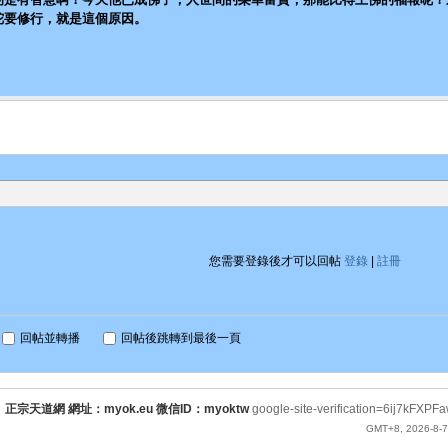
陀要修行，就是這個原因。
您需要登錄後才可以回帖
登錄
|
註冊
回帖並轉播
回帖後跳轉到最後一頁
正宗天道網 網址：myok.eu 微信ID：myoktw
google-site-verification=6ij7
GMT+8, 2026-8-7