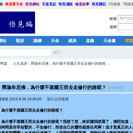
錄
真假看天命
悟見網站
天道見証
悟見淺談
修道故事
悟見雜記
OV講座
TB講
賬號
密碼
網站
聖訓
講綱
天命
經典
道義
天命書
简
帖子
搜
學篇
人生真諦：釋迦牟尼佛，為什麼不當國王而去走修行的路呢 ...
索
：釋迦牟尼佛，為什麼不當國王而去走修行的路呢？
[複製鏈接]
›
表於 2013-9-26 14:45:05
|
顯示全部樓層
，為什麼不當國王而去走修行的路呢？
，為什麼不當國王而去走修行的路呢？我想了想，終於讓我想通了，佛陀知道，
但時間是非常短暫的，不如修行，而使自己的靈性超脫生死啊！這才是真正的人
的是有智慧啊！今天他已成佛了，人世間的榮華富貴，那能比得上佛的福報呢？