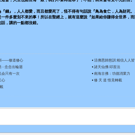
錢』，人人都愛，而且都愛死了，怪不得有句話說『鳥為食亡，人為財死。
是一件多麼划不來的事！所以在聖經上，就有這麼說『如果給你賺得全世界，而
句話，講的一點都沒錯。
訓——修道修心
•
活佛恩師慈訓:相信人人
 - 念念出輪迴
•
諸天仙佛:叩首法
机会只有一次
•
南海古佛：功德消業力
天心
•
修 天 道 悟見轉載
轉載