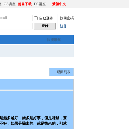
座
OA講座
善書下載
PC講座
繁體中文
自動登錄
找回密碼
登錄
註冊
繁
快捷導航
返回列表
是越多越好，錢多是好事，但是賺錢，要
不好，如果是騙來的、或是搶來的，那就