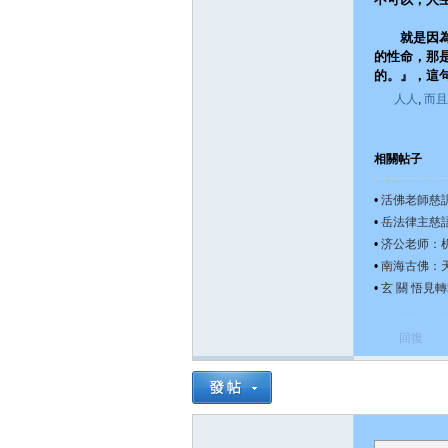
就是因為『
宗
的性命，那
的。』，這
人人
,
而且
相關帖子
•
活佛老師慈
•
岳法律主慈語
•
济公老师：
天
•
南海古佛：
•
玄 關 悟見
回復