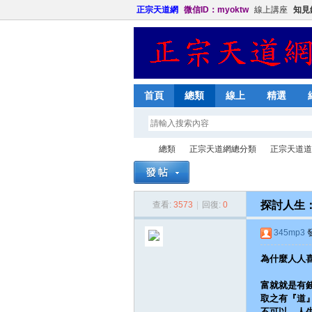
正宗天道網
微信ID：myoktw
線上講座
知見
首頁
總類
線上
精選
總類
正宗天道網總分類
正宗天道道
探討人生
查看:
3573
|
回復:
0
正
»
›
›
345mp3
發
為什麼人人
富就就是有
取之有『道
不可以，人