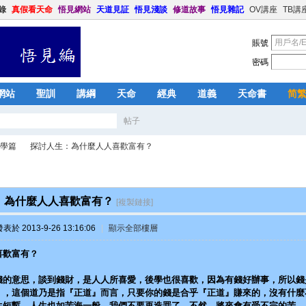
錄
真假看天命
悟見網站
天道見証
悟見淺談
修道故事
悟見雜記
OV講座
TB講
賬號
密碼
網站
聖訓
講綱
天命
經典
道義
天命書
简
帖子
搜
學篇
探討人生：為什麼人人喜歡富有？
索
：為什麼人人喜歡富有？
[複製鏈接]
›
表於 2013-9-26 13:16:06
|
顯示全部樓層
喜歡富有？
錢的意思，談到錢財，是人人所喜愛，後學也很喜歡，因為有錢好辦事，所以錢
』，這個道乃是指『正道』而言，只要你的錢是合乎『正道』賺來的，沒有什麼
生短暫，人生也如苦海一般，我們不要再造罪了，不然，將來會有受不完的苦。