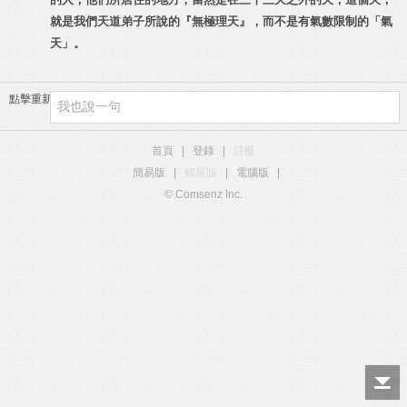
就是我們天道弟子所說的『無極理天』，而不是有氣數限制的「氣
天」。
點擊重新加載
首頁
|
登錄
|
註冊
簡易版
|
觸屏版
|
電腦版
|
© Comsenz Inc.