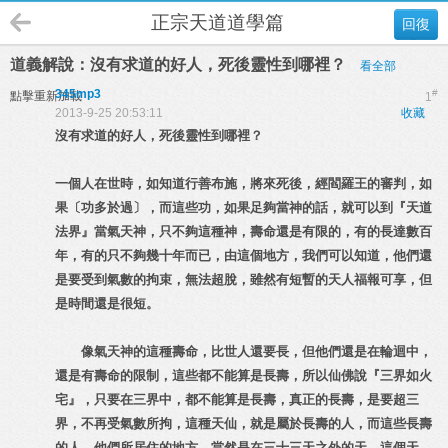
正宗天道道學篇
回復
道義解說：沒有求道的好人，死後靈性到哪裡？
看全部
345mp3
#
點擊重新加載
1
2013-9-25 20:53:11
收藏
沒有求道的好人，死後靈性到哪裡？
一個人在世時，如知道行善布施，將來死後，經閻羅王的審判，如
果〔功多於過〕，而這些功，如果足夠當神的話，就可以到『天道
法界』當氣天神，只不夠這種神，壽命還是有限的，有的長達數百
年，有的只不夠幾十年而已，由這個地方，我們可以知道，他們還
是要受到氣數的拘束，無法超脫，雖然有短暫的天人福報可享，但
是時間還是很短。
像氣天神的這種壽命，比世人還要長，但他們還是在輪迴中，
還是有壽命的限制，這些都不能算是長壽，所以仙佛說『三界如火
宅』，只要在三界中，都不能算是長壽，真正的長壽，是要超三
界，不再受氣數所拘，這種天仙，就是屬於長壽的人，而這些長壽
的人，他們所居住的地方，當然是在三十三天之外的天，這個天，