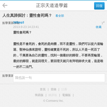
正宗天道道學篇
回復
人生真諦探討：靈性會死嗎？
看全部
345mp3
#
點擊重新加載
1
2013-9-23 14:23:41
收藏
靈性會死嗎？
靈性是不會死的，會死的是肉體，而不是靈性，我們可以從六道輪
迴、聖神仙佛來證明，靈性確實是不死的，所以人不是一死百了
的，千萬要為自己的靈性，找到一個最好的歸宿，不要再受輪迴，
最好的歸宿，就是回理天，要回理天就只有拜明師求大道，這是唯
一的不二法門。
點擊重新加載
首頁
|
登錄
|
註冊
簡易版
|
觸屏版
|
電腦版
|
© Comsenz Inc.