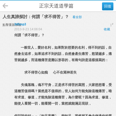
正宗天道道學篇
回復
人生真諦探討：何謂「求不得苦」？
看全部
345mp3
#
點擊重新加載
1
2013-9-23 14:06:04
收藏
何謂「求不得苦」？
一般世人，愛好名利，如果對於想要的名利，得不到的話，自
然會去追求，如果追求不到的話，自然會產生痛苦，慾望越多，痛
苦就越多，而這種痛苦是難以形容的，有兩句詩是這樣描寫的：
求不得苦心如痴 心不在焉神若失
失魂落魄，魂不守身，正是求不得苦的寫照，大家想想看，受
這種苦值得嗎？當然是不值得的，世人如何方能免除這種痛苦，唯
有求道、修道，才能免除這種痛苦，為什麼呢？因為求道、修道，
能使人看開一切，能看開一切，當然就能滿足現狀，
俗話說的好－－〔知足常樂〕，能知足，當然就不會去做過份的要