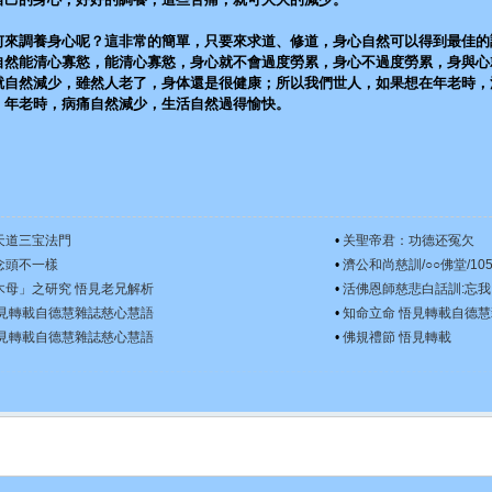
何來調養身心呢？這非常的簡單，只要來求道、修道，身心自然可以得到最佳的
自然能清心寡慾，能清心寡慾，身心就不會過度勞累，身心不過度勞累，身與心
就自然減少，雖然人老了，身体還是很健康；所以我們世人，如果想在年老時，
，年老時，病痛自然減少，生活自然過得愉快。
天道三宝法門
•
关聖帝君：功德还冤欠
念頭不一樣
•
濟公和尚慈訓/○○佛堂/10
木母」之研究 悟見老兄解析
•
活佛恩師慈悲白話訓:忘我
悟見轉載自德慧雜誌慈心慧語
•
知命立命 悟見轉載自德
悟見轉載自德慧雜誌慈心慧語
•
佛規禮節 悟見轉載