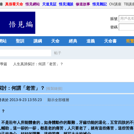
錄
真假看天命
悟見網站
天道見証
悟見淺談
修道故事
悟見雜記
OV講座
TB講
賬號
密碼
網站
聖訓
講綱
天命
經典
道義
天命書
简
帖子
搜
學篇
人生真諦探討：何謂「老苦」？
索
探討：何謂「老苦」？
[複製鏈接]
›
表於 2013-9-23 13:55:23
|
顯示全部樓層
」？
，不是壯年人所能體會的，如身體動作的艱難，牙齒功能的退化，五官四肢的不
人輔助，這一卻的一卻，都是老的痛苦，人只要老了，就有這些痛苦，這些苦痛
自己的身心，好好的調養，這些苦痛，就可大大的減少。