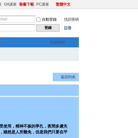
座
OA講座
善書下載
PC講座
繁體中文
自動登錄
找回密碼
登錄
註冊
繁
快捷導航
返回列表
受使用，精神不振的爭扎，夜間多慮失
，雖然是人所難免，但是我們只要在平