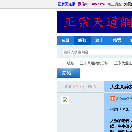
正宗天道網
微信ID：myoktw
線上講座
知見
首頁
總類
線上
精選
總類
正宗天道網總分類
正宗天道道
人生真諦
查看:
3408
|
回復:
0
正
»
›
›
345mp3
發
何謂「老苦
人類的老苦
眠，事事須
時，能對於