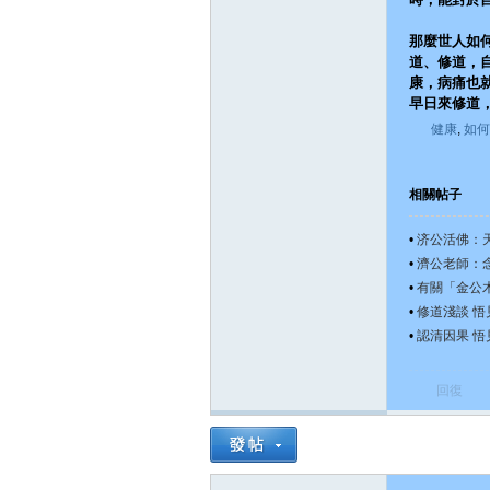
那麼世人如
宗
道、修道，
康，病痛也
早日來修道
健康
,
如何
相關帖子
•
济公活佛：
•
濟公老師：
天
•
有關「金公
•
修道淺談 
•
認清因果 
回復