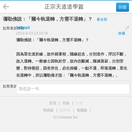
正宗天道道學篇
回復
彌勒佛說：「爾今執退轉，方需不退轉」？
看全部
345mp3
#
點擊重新加載
1
2013-9-23 13:16:36
收藏
彌勒佛說：「爾今執退轉，方需不退轉」？
因為眾生迷於緣，故外就著相，隨緣起念，分別造作，浮沉不斷，
故入退轉。一般修士因執於空，故內住斷滅，隨滅喜寂，分別苦
樂，對待善惡，因有所住，必生掛礙，一點不通，即落退轉，眾生
在退轉中，所以彌勒佛才說：「爾今執退轉，方需不退轉」。
點擊重新加載
首頁
|
登錄
|
註冊
簡易版
|
觸屏版
|
電腦版
|
© Comsenz Inc.