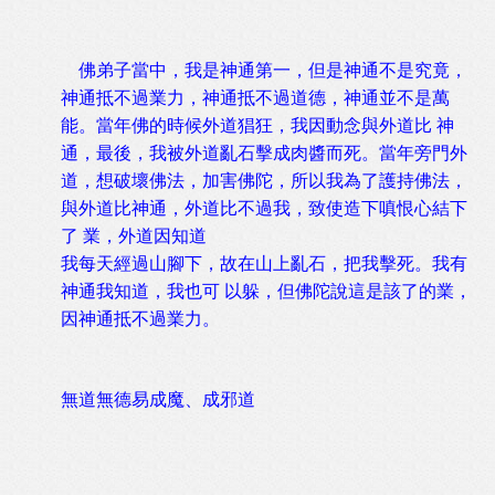
佛弟子當中，我是神通第一，但是神通不是究竟，
神通抵不過業力，神通抵不過道德，神通並不是萬
能。當年佛的時候外道猖狂，我因動念與外道比 神
通，最後，我被外道亂石擊成肉醬而死。當年旁門外
道，想破壞佛法，加害佛陀，所以我為了護持佛法，
與外道比神通，外道比不過我，致使造下嗔恨心結下
了 業，外道因知道
我每天經過山腳下，故在山上亂石，把我擊死。我有
神通我知道，我也可 以躲，但佛陀說這是該了的業，
因神通抵不過業力。
無道無德易成魔、成邪道