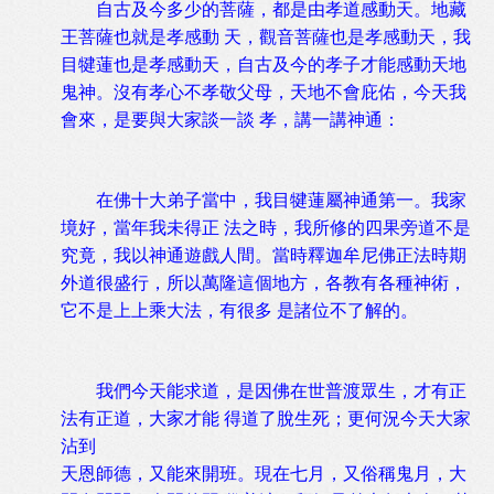
自古及今多少的菩薩，都是由孝道感動天。地藏
王菩薩也就是孝感動 天，觀音菩薩也是孝感動天，我
目犍蓮也是孝感動天，自古及今的孝子才能感動天地
鬼神。沒有孝心不孝敬父母，天地不會庇佑，今天我
會來，是要與大家談一談 孝，講一講神通：
在佛十大弟子當中，我目犍蓮屬神通第一。我家
境好，當年我未得正 法之時，我所修的四果旁道不是
究竟，我以神通遊戲人間。當時釋迦牟尼佛正法時期
外道很盛行，所以萬隆這個地方，各教有各種神術，
它不是上上乘大法，有很多 是諸位不了解的。
我們今天能求道，是因佛在世普渡眾生，才有正
法有正道，大家才能 得道了脫生死；更何況今天大家
沾到
天恩師德，又能來開班。現在七月，又俗稱鬼月，大