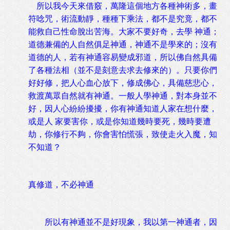
所以我今天來借竅，萬隆這個地方各種神術多，畫
符唸咒，術流動靜，種種下乘法，都不是究竟，都不
能救自己性命脫出苦海。大家不要好奇，去學 神通；
道德兼備的人自然俱足神通，神通不是學來的；沒有
道德的人，若有神通容易變成邪道，所以佛自然具備
了各種法相（並不是刻意去求去修來的）。只要你們
好好修，把人心血心放下，修成佛心，具備慈悲心，
救渡萬眾自然就有神通。一般人學神通，對本身並不
好，因人心紛紛擾擾，你有神通知道人家在想什麼，
或是人 家要害你，或是你知道幾時要死，幾時要遭
劫，你修行不夠，你會害怕慌張，致使走火入魔，知
不知道？
真修道，不必神通
所以有神通並不是好現象，我以第一神通者，因