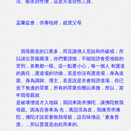
法、皈依自性僧，這是天道自性三寶。
盂蘭盆會，供養唸經，超渡父母
我母親造的口業多，而且讓僧人尼姑和尚破戒；所
以諸位菩薩羅漢，你們要謹慎，不能毀謗會受地獄的
苦刑，各教都一樣。這一點要小心，每一個人 有護道
的責任，護道場的功德，若是你沒有護道場，身為道
親、身為講師、壇主，若是說是非會毀謗道場，你已
造下無邊的罪業，所有的罪業你難以承擔，所以，當
年我母親就
是破壞僧道才入地獄，我回來跪求佛陀，讓佛陀救我
母親。因為百善孝為 先，萬惡淫為首，我痛哭求佛
陀，佛陀才說若要救我母親，設百味僧品「素食普
渡」，所以普渡是由此而來的。