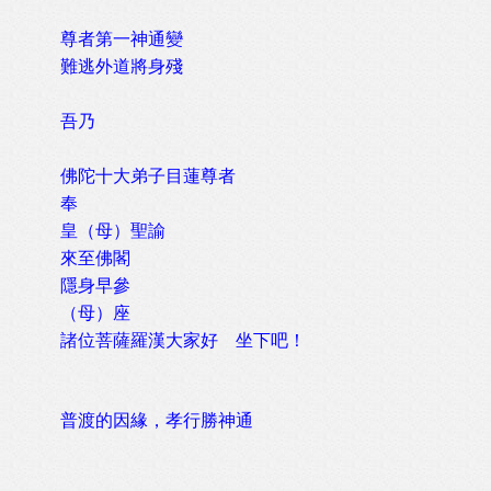
尊者第一神通變
難逃外道將身殘
吾乃
佛陀十大弟子目蓮尊者
奉
皇（母）聖諭
來至佛閣
隱身早參
（母）座
諸位菩薩羅漢大家好 坐下吧！
普渡的因緣，孝行勝神通