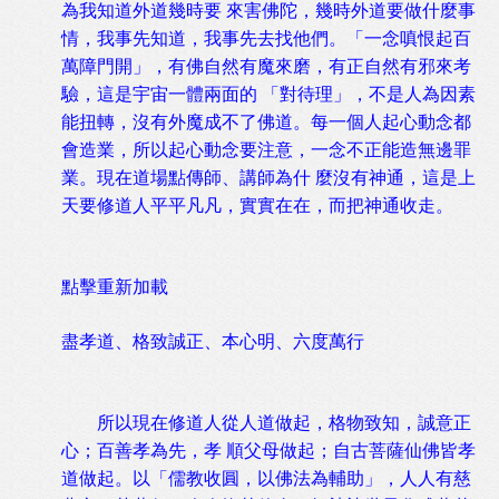
為我知道外道幾時要 來害佛陀，幾時外道要做什麼事
情，我事先知道，我事先去找他們。「一念嗔恨起百
萬障門開」，有佛自然有魔來磨，有正自然有邪來考
驗，這是宇宙一體兩面的 「對待理」，不是人為因素
能扭轉，沒有外魔成不了佛道。每一個人起心動念都
會造業，所以起心動念要注意，一念不正能造無邊罪
業。現在道場點傳師、講師為什 麼沒有神通，這是上
天要修道人平平凡凡，實實在在，而把神通收走。
點擊重新加載
盡孝道、格致誠正、本心明、六度萬行
所以現在修道人從人道做起，格物致知，誠意正
心；百善孝為先，孝 順父母做起；自古菩薩仙佛皆孝
道做起。以「儒教收圓，以佛法為輔助」，人人有慈