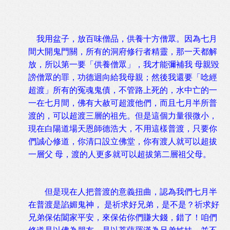
我用盆子，放百味僧品，供養十方僧眾。因為七月
間大開鬼門關，所有的洞府修行者精靈，那一天都解
放，所以第一要「供養僧眾」，我才能彌補我 母親毀
謗僧眾的罪，功德迴向給我母親；然後我還要「唸經
超渡」所有的冤魂鬼債，不管路上死的，水中亡的一
一在七月間，佛有大赦可超渡他們，而且七月半所普
渡的，可以超渡三層的祖先。但是這個力量很微小，
現在白陽道場天恩師德浩大，不用這樣普渡，只要你
們誠心修道，你清口設立佛堂，你有渡人就可以超拔
一層父 母，渡的人更多就可以超拔第二層祖父母。
但是現在人把普渡的意義扭曲，認為我們七月半
在普渡是諂媚鬼神， 是祈求好兄弟，是不是？祈求好
兄弟保佑闔家平安，來保佑你們賺大錢，錯了！咱們