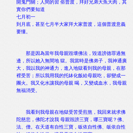
開鬼門關；人間的習 俗普渡，拜好兄弟大魚大肉，其
實你們要知道
七月初一
到月底，甚至七月半大家拜大家普渡，這個普渡意義
要懂。
那是因為當年我母親毀壞佛法，毀道謗德罪過無
邊，所以她入無間地 獄。我當時是佛弟子，我神通廣
大，我以我的神通力，進入地獄看到我的母親，在那
裡受苦；所以我用我的托缽化飯給母親吃，卻變成一
團火。我又化水讓我的母親 喝，又變成血水，我母親
無福消受。
我看到我母親在地獄受苦受煎熬，我回來就求佛
陀慈悲，佛陀才說我 母親毀謗三寶，哪三寶呢？佛、
法、僧。在天道有自性三寶，皈依自性佛、皈依自性