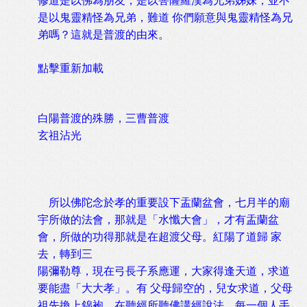
修道是以佛為朋友，是以菩薩羅漢為兄弟姊妹，並不
是以鬼靈精怪為兄弟，難道 你們願意與鬼靈精怪為兄
弟嗎？這就是普渡的由來。
點擊重新加載
白陽普渡的殊勝，三曹普渡
玄祖沾光
所以佛陀念於孝的重要設下盂蘭盆會，七月半的廟
宇所做的法會，那就是「水懺大會」，才有盂蘭盆
會，所做的功得那就是在超渡父母。紅陽了道歸 家
去，轉到三
陽彌勒尊，現在弓長子系應運，大家得逢天道，求道
要能盡「大大孝」。有 父母歸空的，兒女求道，父母
祖先換上錦袍，在聽經所聽佛講經說法，每一個人手