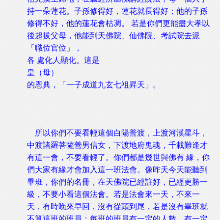
持一朵蓮花。子孫修得好，蓮花就長得好；他的子孫
修得不好，他的蓮花會枯凋。 若是你們更能盡大孝以
後超拔父母，他能到天佛院、仙佛院、考試院去派
「職位官位」，
各 處化人顯化。這是
皇（母）
的恩典，「一子成道九玄七祖昇天」。
所以你們不要看輕這個白陽普渡，上渡河漢星斗，
中渡諸羅菩薩善男信女，下渡地府鬼魂，千載難逢才
有這一會，不要看輕了。你們都是幾世與佛有 緣，你
們大家有緣才會加入這一班法會。像昨天今天能聽到
畢班，你們的名冊，在天佛院已經註好，已經更勝一
級，不要小看這個法會。若是法會來一天，不來一
天，有時晚來早回，沒有從頭到尾，若是沒有畢班就
不算這班的班員；每班的班員有一定的人數、有一定