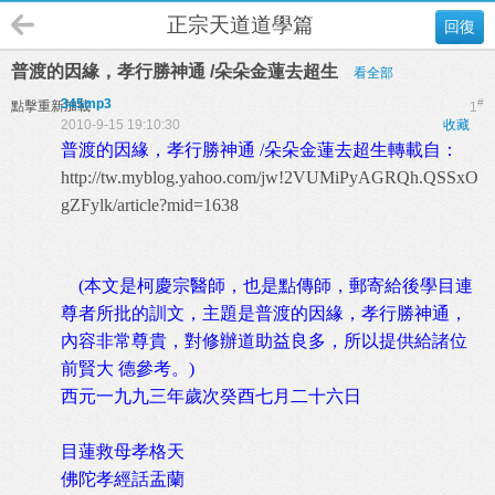
正宗天道道學篇
回復
普渡的因緣，孝行勝神通 /朵朵金蓮去超生
看全部
345mp3
#
點擊重新加載
1
2010-9-15 19:10:30
收藏
普渡的因緣，孝行勝神通 /朵朵金蓮去超生
轉載自：
http://tw.myblog.yahoo.com/jw!2VUMiPyAGRQh.QSSxO
gZFylk/article?mid=1638
(本文是柯慶宗醫師，也是點傳師，郵寄給後學目連
尊者所批的訓文，主題是普渡的因緣，孝行勝神通，
內容非常尊貴，對修辦道助益良多，所以提供給諸位
前賢大 德參考。)
西元一九九三年歲次癸酉七月二十六日
目蓮救母孝格天
佛陀孝經話盂蘭