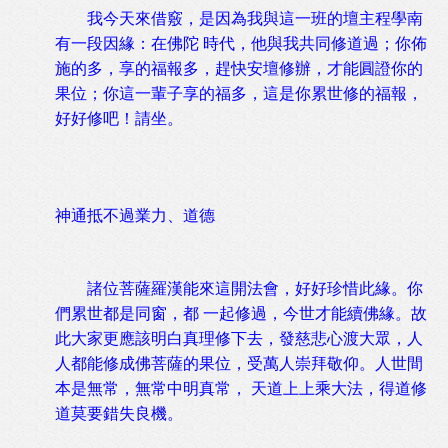
我今天來借竅，是因為我與這一班的壇主程學南
有一段因緣：在佛陀 時代，他與我共同修道過；你佈
施的多，享的福報多，趕快安壇修辦，才能圓證你的
果位；你這一輩子享的福多，這是你累世修的福報，
好好修吧！請坐。
神通抵不過業力、道德
諸位菩薩羅漢能來這開法會，好好珍惜此緣。你
們累世都是同窗，都 一起修過，今世才能續佛緣。故
此大家更應該明白真理修下去，發慈悲心渡大眾，人
人都能修成佛菩薩的果位，受萬人崇拜敬仰。人世間
本是無常，無常中明真常， 天道上上乘大法，得道修
道莫要錯失良機。