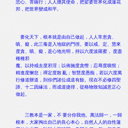
悲心、菩薩行；人人擔其使命，把娑婆世界化成蓮花
邦，把世界變成和平。
要化天下，根本就是由自己做起，人人常患貪、
嗔、癡，此三毒是入地獄的門徑。要以戒、定、慧來
度貪、嗔、癡，是心地光明，持以六度波羅蜜， 度盡
種種邪
魔。以持戒去度邪淫；以佈施度貪慳；忍辱度嗔恨；
精進度懈怠；禪定度散 亂；智慧度愚痴，若以六度萬
行修道辦道，則你們諸位成道有餘。現在不必修四聖
諦、十二因緣法，而成道捷徑，從格物致知誠意正心
做起。
三教本是一家，不 要分你我他。萬法歸一，一歸
根本，大家掏出自己的良心本心，自然人人的自性蓮