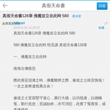
真假天命書
回復
真假天命書126章 佛魔並立在此時 580
看全部
345mp3
#
點擊重新加載
1
2025-8-10 12:25:07
收藏
真假天命書126章 佛魔並立在此時 580
580 佛魔並立在此時 悟見講 真假天命書126章
一、佛魔並立在此時
南海古佛慈悲
際此善惡混淆之時，佛魔難辨之際，修道之士殊宜慎哉！
一念之差將遺恨萬古矣！
修道之士宜當堅守道心，廣行大德，以功抵過，以德輔
冤，勤行忽怠；至誠始終，亦可消愆，此實了冤善策，成
真捷徑也。