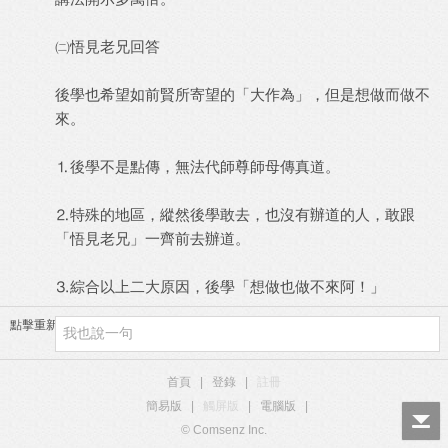
㈡悟見老兄回答
後學也希望如前賢所寄望的「大作為」，但是想做而做不
來。
⒈後學不是點傳，無法代師尊師母傳真道。
⒉特殊的地區，縱然後學敢去，也沒有辦道的人，敢跟
「悟見老兄」一齊前去辦道。
⒊綜合以上二大原因，後學「想做也做不來阿！」
點擊重新加載
首頁
|
登錄
|
註冊
簡易版
|
觸屏版
|
電腦版
|
© Comsenz Inc.