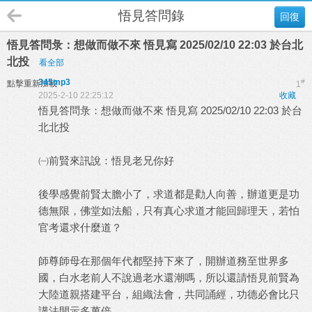
悟見答問錄
回復
悟見答問彔：想做而做不來 悟見寫 2025/02/10 22:03 於台北
北投
看全部
345mp3
#
點擊重新加載
1
2025-2-10 22:25:12
收藏
悟見答問彔：想做而做不來 悟見寫 2025/02/10 22:03 於台
北北投
㈠前賢來訊說：悟見老兄你好
後學感覺前賢太膽小了，求道都是勸人向善，辦道更是功
德無限，佛堂如法船，只有真心求道才能回歸理天，若怕
官考還求什麼道？
師尊師母在那個年代都堅持下來了，開辦道務至世界多
國，白水老前人不說過老水還潮嗎，所以還請悟見前賢為
大陸道親搭建平台，組織法會，共同誦經，功德必會比只
講法開示多萬倍。