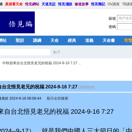
錄
真假看天命
悟見網站
天道見証
悟見淺談
修道故事
悟見雜記
OV講座
TB講
賬號
密碼
網站
聖訓
講綱
天命
經典
道義
天命書
简
帖子
搜
中秋節來自台北悟見老兄的祝福 2024-9-16 7:27 ...
索
北悟見老兄的祝福 2024-9-16 7:27
[複製鏈接]
表於 2024-9-16 08:08:44
|
顯示全部樓層
自台北悟見老兄的祝福 2024-9-16 7:27
2024--9-17），就是我們中國人三大節日的