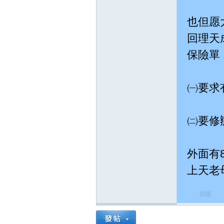
道
也但愿
回理天
保險單
㈠要求
網
㈡要修
外面有
上天老
回復
網