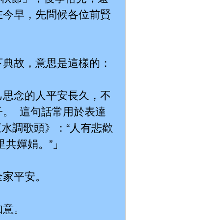
在今早，先問候各位前賢
下典故，意思是這樣的：
己思念的人平安長久，不
。 這句話常用於表達
《水調歌頭》：“人有悲歡
里共嬋娟。”」
全家平安。
如意。