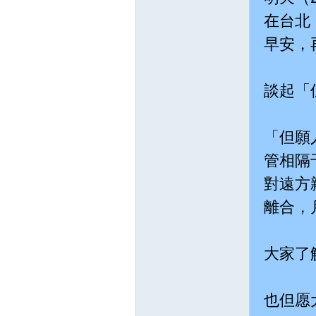
在台北
宗
早安，
談起「
「但願
管相隔
天
對遠方
離合，
大家了
也但愿