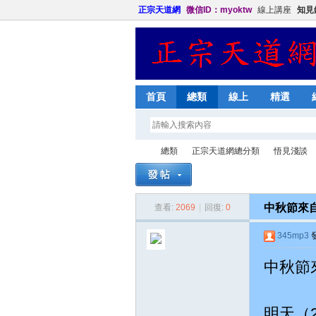
正宗天道網
微信ID：myoktw
線上講座
知見
首頁
總類
線上
精選
總類
正宗天道網總分類
悟見淺談
中秋節來自台
查看:
2069
|
回復:
0
正
»
›
›
›
345mp3
發
中秋節來
明天（