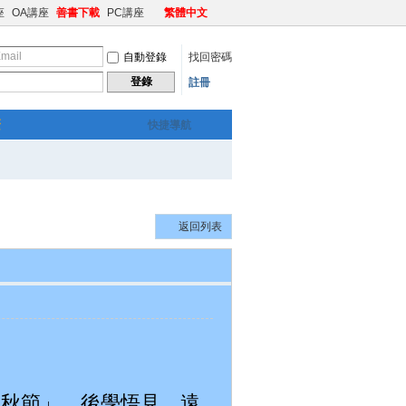
座
OA講座
善書下載
PC講座
繁體中文
自動登錄
找回密碼
登錄
註冊
繁
快捷導航
返回列表
「中秋節」，後學悟見，遠