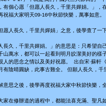
，有個心愿「但愿人長久，千里共嬋娟。」，
再祝福大家明天09-16中秋節快樂，萬事如意。
但愿人長久，千里共嬋娟」之意，後學查了一
人長久，千里共嬋娟。」的意思是：只希望自
千山萬水，都可以一起看到明月皎潔美好的樣子
親人的思念之情以及美好祝愿。 出自宋·蘇軒
月有陰晴圓缺，此事古難全。 但願人長久，千
解意思之後，後學再度祝福大家中秋節快樂，
大家在修辦道的過程中，都能法喜充滿、聖凡