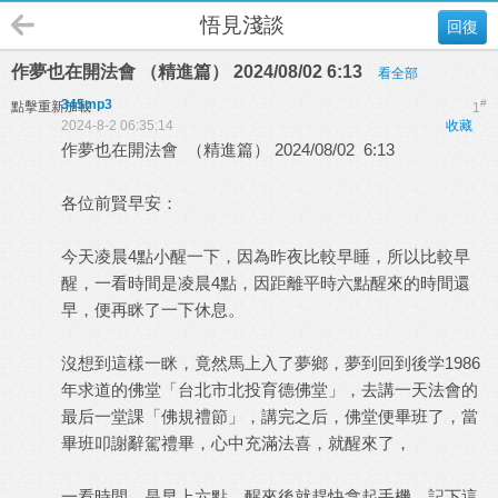
悟見淺談
回復
作夢也在開法會 （精進篇） 2024/08/02 6:13
看全部
345mp3
#
點擊重新加載
1
2024-8-2 06:35:14
收藏
作夢也在開法會 （精進篇） 2024/08/02 6:13
各位前賢早安：
今天凌晨4點小醒一下，因為昨夜比較早睡，所以比較早
醒，一看時間是凌晨4點，因距離平時六點醒來的時間還
早，便再眯了一下休息。
沒想到這樣一眯，竟然馬上入了夢鄉，夢到回到後学1986
年求道的佛堂「台北市北投育德佛堂」，去講一天法會的
最后一堂課「佛規禮節」，講完之后，佛堂便畢班了，當
畢班叩謝辭駕禮畢，心中充滿法喜，就醒來了，
一看時間，是早上六點，醒來後就趕快拿起手機，記下這