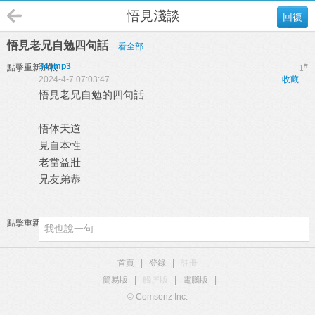
悟見淺談
回復
悟見老兄自勉四句話
看全部
345mp3
#
點擊重新加載
1
2024-4-7 07:03:47
收藏
悟見老兄自勉的四句話
悟体天道
見自本性
老當益壯
兄友弟恭
點擊重新加載
首頁
|
登錄
|
註冊
簡易版
|
觸屏版
|
電腦版
|
© Comsenz Inc.