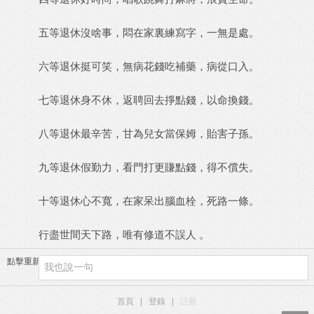
五等退休沒啥事，悶在家裏練寫字，一無是處。
六等退休挺可笑，無病花錢吃補藥，病從口入。
七等退休身不休，返聘回去掙點錢，以命換錢。
八等退休最辛苦，甘為兒女當保姆，貽害子孫。
九等退休假勤力，看門打更賺點錢，得不償失。
十等退休心不寬，在家呆出腦血栓，死路一條。
行盡世間天下路，唯有修道不誤人 。
點擊重新加載
首頁
|
登錄
|
註冊