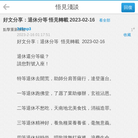
悟見淺談
回復
好文分享：退休分等 悟見轉載 2023-02-16
看全部
345mp3
#
點擊重新加載
1
2023-2-16 01:17:51
收藏
好文分享：退休分等 悟見轉載 2023-02-16
退休還分等級？
請您對號入座！
特等退休去開荒，助師分肩菩薩行，達登蓮台。
一等退休跑佛堂，了愿了業助修辦，玄祖沾恩。
二等退休不愁吃，天南地北美食找，消福造罪。
三等退休精神好，養魚種菜養養雀，毫無意義。
四等退休好時尚，唱歌跳舞打麻將，浪費生命。