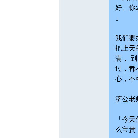
好、你
」
我们要
把上天
址
满， 
过，都
心，不
济公老
：
「今天
么宝贵