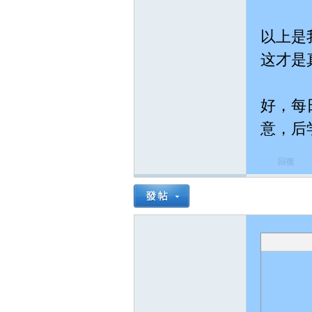
以上是
my
这才是
好，每
意，后学
回復
ok.