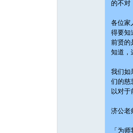
道
的不对
各位家
得要知
前贤的
知道，
網
我们如
们的慈
以对于
济公老
網
「为师