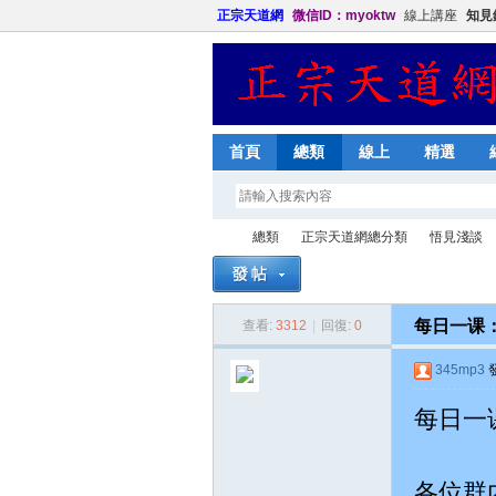
正宗天道網
微信ID：myoktw
線上講座
知見
首頁
總類
線上
精選
總類
正宗天道網總分類
悟見淺談
每日一课：知
查看:
3312
|
回復:
0
正
»
›
›
›
345mp3
發
每日一课
各位群