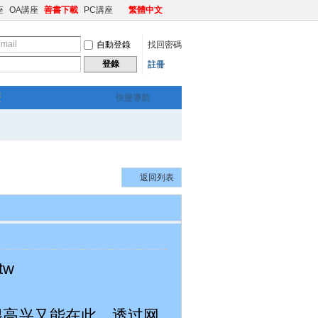
座
OA講座
善書下載
PC講座
繁體中文
自動登錄
找回密碼
登錄
註冊
繁
快捷導航
返回列表
tw
，很高兴又能在此，透过网