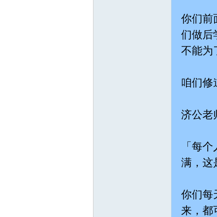
你们前
们做后
不能为
htt
咱们修
济公老
「每个
p://
满，这
你们每
来，都