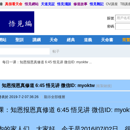
錄
真假看天命
悟見網站
天道見証
悟見淺談
修道故事
悟見雜記
OV講座
TB講
賬號
密碼
網站
聖訓
講綱
天命
經典
道義
天命書
简
帖子
搜
每日一课：知恩报恩真修道 6:45 悟见讲 微信ID: myoktw ...
索
恩报恩真修道 6:45 悟见讲 微信ID: myoktw
[複製鏈接]
表於 2019-7-2 07:36:26
|
顯示全部樓層
：知恩报恩真修道 6:45 悟见讲 微信ID: myok
内的家人们，大家好，今天是2016/07/02日