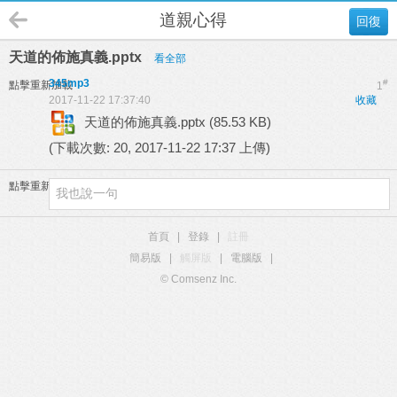
道親心得
回復
天道的佈施真義.pptx
看全部
345mp3
#
點擊重新加載
1
2017-11-22 17:37:40
收藏
天道的佈施真義.pptx
(85.53 KB)
(下載次數: 20, 2017-11-22 17:37 上傳)
點擊重新加載
首頁
|
登錄
|
註冊
簡易版
|
觸屏版
|
電腦版
|
© Comsenz Inc.