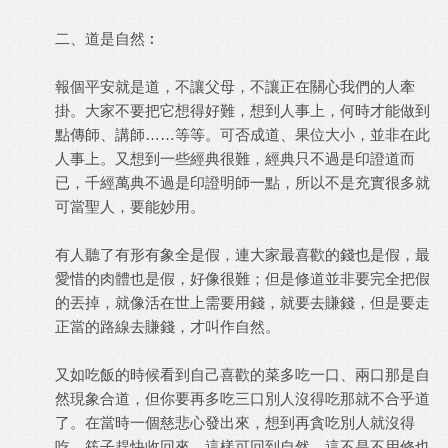
二、道是自然︰
報個平安就是道，不讓父母，不讓正在關心我們的人牽
掛。大家不要把它想得好難，想到人事上，何時才能做到
點傳師、講師……等等。可否成道、果位大小，並非在此
人事上。又想到一些經典很難，經典只不過是印證道而
已，千經萬典不過是印證明師一點，所以不是充實很多就
可當聖人，要能妙用。
有人聽了有形有象全是假，連大家最喜歡的錢也是假，最
愛惜的肉體也是假，好像很難；但是修道並非要完全把假
的丟掉，就像活在世上需要用錢，就要去賺錢，但是要走
正當的路線去賺錢，才叫作自然。
又如吃飯的時候看到自己喜歡的菜多吃一口、兩口那是自
然現象合道，但你要再多吃三口別人沒得吃那就不合乎道
了。在當時一個慈悲心發出來，想到再貪吃別人就沒得
吃，筷子趕快收回來，這樣可回到自然，這不是不用修也