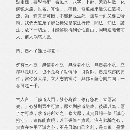
點走樣，要學奇術，看風水、八字、卜卦、紫微斗數、化
解犯太歲、改名、算命……種種。修道如果迷失在這術、
流、動、靜真是可惜，不能超脫生死，無常一到又要去輪
轉。我們天道弟子濟公徒兒是依法行持，聞法、知法、證
法，放下一切法，才能解脫得到心性自由，同時追隨老前
人、前人鴻慈大愿。
四、愿不了難把鄉還︰
佛有三不渡，無信者不渡，無緣者不渡，無愿者不渡。立
愿非是咀咒，也不是為了點傳師、引保師。愿是成佛的要
件，當你發大愿、立大志的當時，與佛菩薩心同共鳴，一
念可超三千。
古人言︰「修道入門，發心為首；修行急務，立愿當
先。」心發則眾生可渡，愿立則佛道堪成。後學以為，愿
了才可成，求道時所立之十條大愿，其實只歸一條「誠心
抱守」，這條能實現，以下幾條全實現。沒有欺騙之心，
實實在在用至誠之心，不是只為自己名利，是奉獻，是愛