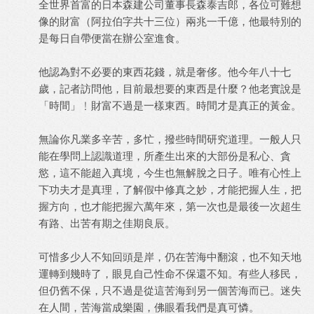
全世界首富的日本森建公司董事長森泰吉郎，各位可難想
像的財富（阿拉伯字共十三位）兩兆一千億，他最特別的
是每日自帶便當在辦公室進食。
他認為對不必要的東西花錢，就是奢侈。他今年八十七
歲，記者訪問他，目前最想要的東西是什麼？他老實說是
「時間」﹗財富不過是一樣東西。時間才是真正的黃金。
無論你凡業多辛苦，多忙，撥些時間研究道理。一般人只
能在學問上認識道理，所產生出來的大部份是私心、貪
慾，這不能超入真境，今生也無解脫之日子。唯有心性上
下功夫才是真理，了解假中修真之妙，才能把握人生，把
握方向，也才能把握六萬年來，第一次也是最後一次超生
有路、出苦有期之佳期良辰。
可惜多少人不知回頭是岸，仍在苦海中翻滾，也不知天地
運轉到幾時了，眼見自己性命不保還不知。有些人移民，
但仍舊不保，只不過是從這苦海到另一個苦海而已。迷失
在人間，苦海當成樂園，佛眼看我們是真可憐。