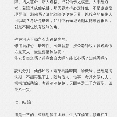
障、增人慧命、培人道格、成就仙佛之模型。人未經道
考，若讓其成仙成佛，那天界水準必定降低，不是處處發
現歪仙、邪佛嗎？讓他隨隨便便在天界，以銳利的角傷人
可以嗎？考驗是磨鍊，如河中石頭經過翻滾轉動會很圓，
就是不圓也沒有銳利的角。
停在河邊不動之石永遠是尖的。
修道磨鍊心、磨鍊性、磨鍊智慧。濟公老師說︰識透真假
方見真人，最重要磨鍊修養︰
能安貧樂道嗎？得意會自大嗎？能低心嗎？知感恩嗎？
說到分判，仙佛所說︰蓬萊島論時間、論機緣，已經是淘
汰期，不能再混下去，隨時借人、借事，考其火候功夫，
樣樣加減乘除，考得清清楚楚，天開科選三千六百聖、四
萬八千賢。
七、結 論︰
道是平常的，並非想像中困難。生活在修道，修道在生