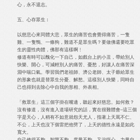
心，永不退志。
五、心存眾生︰
以慈悲心來同體大悲，眾生的痛苦也會覺得痛苦，一隻
雞、一隻鴨、一條狗，難道不是眾生嗎？要做佛還要吃眾
生的靈性肉體，佛那有這樣啊﹗
修道有時可以醜化一下自己，如戲台上的小丑，帶給別人
快樂、開心，可減輕別人的痛苦、憂愁，好讓人在痛苦深
淵中喘口氣。學習我們老祖師、濟公老師、太子爺給眾生
的形象也就是替眾生分憂、解愁。這樣別人快樂，同時自
己也得到去除心中自我的形相、外表相。
「救眾生」這三個字掛在嘴邊，聽起來好慈悲。如何救？
沒有修道，沒有進入道場研究的話，實在很難體會–這三個
字是天心，人稍有不如意就怨天尤人，指著上天罵不仁、
不公，上天也沒下個雷把他劈了，上天的德性永遠是如此
寬大。
自己修得不夠，智慧不夠，度量不夠，又沒恆心，力量自