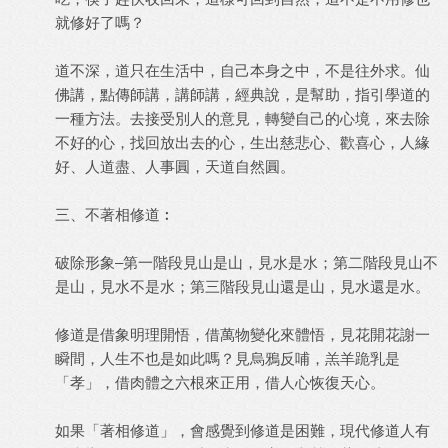
就修好了嗎？
道不深，道只在生活中，自己本身之中，不是往外求。仙
佛講，點傳師講，講師講，經典說，是幫助，指引學道的
一種方法。去接受別人的意見，轉變自己的心境，來去除
不好的心，找回放出去的心，生出慈悲心、歡喜心，人緣
好、人道盡、人事圓，天道自然圓。
三、不著相修道︰
破除形象–第一階段見山是山，見水是水；第二階段見山不
是山，見水不是水；第三階段見山還是山，見水還是水。
修道是借象明理開悟，借萬物變化來體悟，見花開花謝一
瞬間，人生不也是如此嗎？見烏鴉反哺，羔羊跪乳是
「孝」，借肉體之六根來正用，借人心恢復天心。
如果「著相修道」，會感覺到修道是困難，現代修道人有