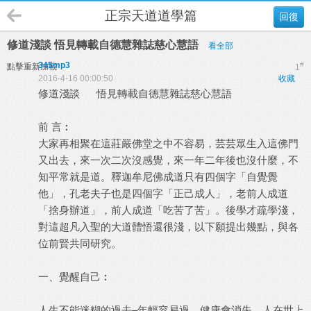
正宗天道道學篇
回復
修道淺談 悟見轉載自德慧雜誌慈心慧語
看全部
345mp3
#
點擊重新加載
1
2016-4-16 00:00:50
收藏
修道淺談 悟見轉載自德慧雜誌慈心慧語
前 言︰
大家再相聚在這莊嚴佛堂之中不容易，芸芸眾生入這佛門
又出去，來一次二次沒感覺，來一年二年後也沒什麼，不
知平常就是道。釋迦牟尼佛成道只有四個字「自覺覺
他」，孔老夫子也是四個字「正己成人」，老前人成道
「捨身辦道」，前人成道「吃苦了苦」。後學才疏學淺，
對這超凡入聖的大道體悟還很淺，以下願提出幾點，與各
位前賢共同研究。
一、覺醒自己︰
人生不能迷糊的過去–年輕容易過，健康會消失，人在世上