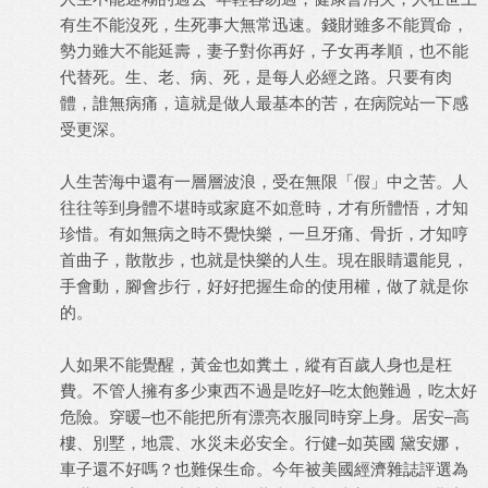
有生不能沒死，生死事大無常迅速。錢財雖多不能買命，
勢力雖大不能延壽，妻子對你再好，子女再孝順，也不能
代替死。生、老、病、死，是每人必經之路。只要有肉
體，誰無病痛，這就是做人最基本的苦，在病院站一下感
受更深。
人生苦海中還有一層層波浪，受在無限「假」中之苦。人
往往等到身體不堪時或家庭不如意時，才有所體悟，才知
珍惜。有如無病之時不覺快樂，一旦牙痛、骨折，才知哼
首曲子，散散步，也就是快樂的人生。現在眼睛還能見，
手會動，腳會步行，好好把握生命的使用權，做了就是你
的。
人如果不能覺醒，黃金也如糞土，縱有百歲人身也是枉
費。不管人擁有多少東西不過是吃好–吃太飽難過，吃太好
危險。穿暖–也不能把所有漂亮衣服同時穿上身。居安–高
樓、別墅，地震、水災未必安全。行健–如英國 黛安娜，
車子還不好嗎？也難保生命。今年被美國經濟雜誌評選為