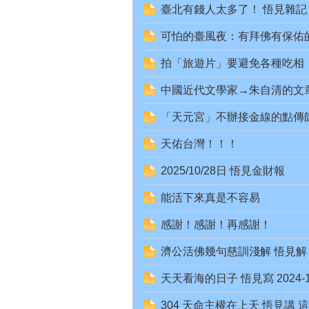
臺北有錢人太多了！ 悟見雜記 202
可怕的臺風夜：有拜佛有保佑的回憶
宗
拍「旅遊片」要避免各種吃相
中國近代文學家→朱自清的文
「天元宮」不辦接金線的點傳師趕快
天佑台灣！！！
2025/10/28日 悟見金財報
天
能活下來真是不容易
感謝！感謝！再感謝！
濟公活佛幾句慈訓淺解 悟見解 2024
天天看海的日子 悟見寫 2024-10-
304 天命主權在上天 悟見講 