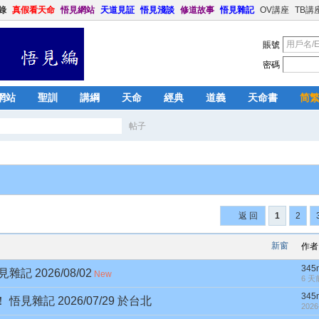
錄
真假看天命
悟見網站
天道見証
悟見淺談
修道故事
悟見雜記
OV講座
TB講
賬號
密碼
網站
聖訓
講綱
天命
經典
道義
天命書
简
帖子
搜
索
返 回
1
2
新窗
作者
345
 2026/08/02
New
6 天
345
雜記 2026/07/29 於台北
2026