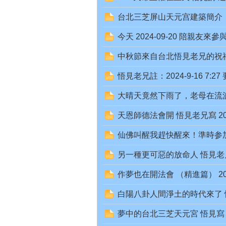
道
台北三芝屏山天元宫建築簡介：㈠無極
今天 2024-09-20 陪親友來
中秋節來自台北悟見老兄的祝福 202
悟見老兄註：2024-9-16 
大晴天竟然下雨了，老母在流淚阿！ 悟
網
天恩師德法會開 悟見老兄寫 2024-
仙佛叫醒我趕快醒來！準時参加法會 
另一種更可惡的放命人 悟見老兄寫 
作夢也在開法會 （精進篇） 2024/
白陽八卦人間淨土的時代來了 悟見㝍 
網
夢中的台北三芝天元宮 悟見寫 202