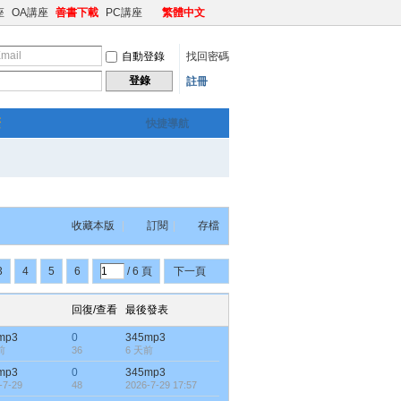
座
OA講座
善書下載
PC講座
繁體中文
自動登錄
找回密碼
登錄
註冊
繁
快捷導航
收藏本版
|
訂閱
|
存檔
3
4
5
6
/ 6 頁
下一頁
回復/查看
最後發表
mp3
0
345mp3
前
36
6 天前
mp3
0
345mp3
-7-29
48
2026-7-29 17:57