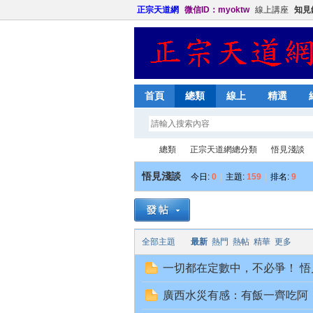
正宗天道網
微信ID：myoktw
線上講座
知見
首頁
總類
線上
精選
總類
正宗天道網總分類
悟見淺談
悟見淺談
今日:
0
|
主題:
159
|
排名:
9
正
»
›
›
全部主題
最新
熱門
熱帖
精華
更多
一切都在定數中，不必爭！ 悟見雜記
廣西水災有感：有飯一齊吃阿！ 悟見